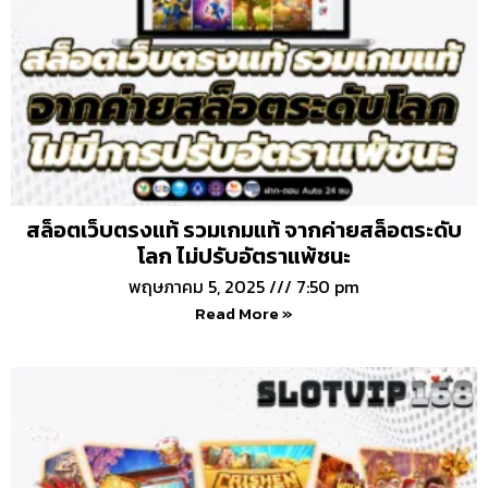
สล็อตเว็บตรงแท้ รวมเกมแท้ จากค่ายสล็อตระดับ
โลก ไม่ปรับอัตราแพ้ชนะ
พฤษภาคม 5, 2025
7:50 pm
Read More »